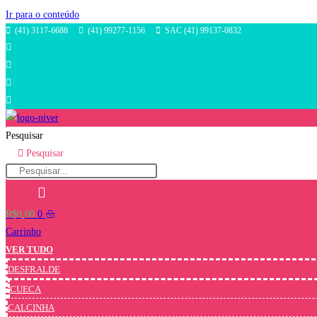
Ir para o conteúdo
(41) 3117-6688
(41) 99277-1156
SAC (41) 99137-0832
Pesquisar
Pesquisar
R$
0,00
0
Carrinho
VER TUDO
DESFRALDE
CUECA
CALCINHA