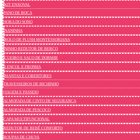
KIT ENXOVAL
PANO DE BOCA
HORA DO SONO
NANINHA
ROLO DE PLUSH MONTESSORIANA
NINHO REDUTOR DE BERÇO
CUEIRO E SACO DE DORMIR
LENÇOL E FRONHA
MANTAS E COBERTORES
TRAVESSEIROS DE BICHINHO
VIAGEM E PASSEIO
ALMOFADA DE CINTO DE SEGURANÇA
ALMOFADA DE PESCOÇO
CAPA MULTIFUNCIONAL
REDUTOR DE BEBÊ CONFORTO
ROUPAS DE CHUVA