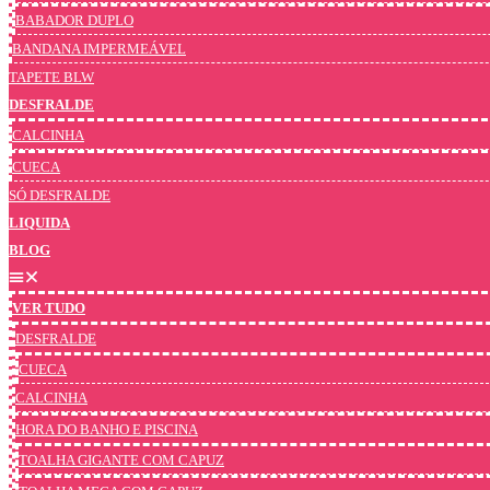
BABADOR DUPLO
BANDANA IMPERMEÁVEL
TAPETE BLW
DESFRALDE
CALCINHA
CUECA
SÓ DESFRALDE
LIQUIDA
BLOG
VER TUDO
DESFRALDE
CUECA
CALCINHA
HORA DO BANHO E PISCINA
TOALHA GIGANTE COM CAPUZ