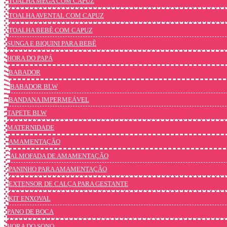
TOALHA MEGA COM CAPUZ
TOALHA AVENTAL COM CAPUZ
TOALHA BEBÊ COM CAPUZ
SUNGA E BIQUINI PARA BEBÊ
HORA DO PAPÁ
BABADOR
BABADOR BLW
BANDANA IMPERMEÁVEL
TAPETE BLW
MATERNIDADE
AMAMENTAÇÃO
ALMOFADA DE AMAMENTAÇÃO
PANINHO PARA AMAMENTAÇÃO
EXTENSOR DE CALÇA PARA GESTANTE
KIT ENXOVAL
PANO DE BOCA
HORA DO SONO