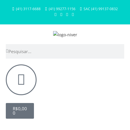
(41) 3117-6688
(41) 99277-1156
SAC (41) 99137-0832
R$
0,00
0