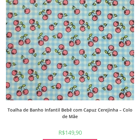
Toalha de Banho Infantil Bebê com Capuz Cerejinha – Colo
de Mãe
R$
149,90