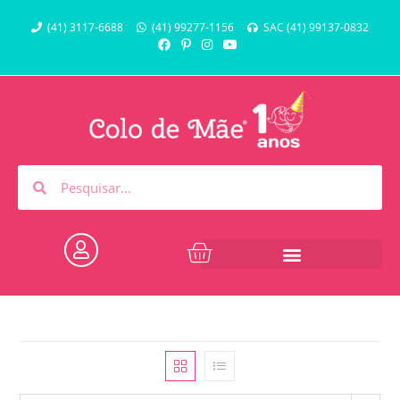
(41) 3117-6688
(41) 99277-1156
SAC (41) 99137-0832