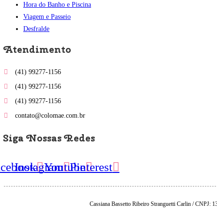
Hora do Banho e Piscina
Viagem e Passeio
Desfralde
Atendimento
(41) 99277-1156
(41) 99277-1156
(41) 99277-1156
contato@colomae.com.br
Siga Nossas Redes
acebook
Instagram
Youtube
Pinterest
Cassiana Bassetto Ribeiro Stranguetti Carlin / CNPJ: 1