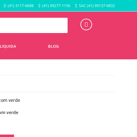
(41) 3117-6688
(41) 99277-1156
SAC (41) 99137-0832
LIQUIDA
BLOG
om verde