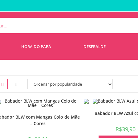
HORA DO PAPÁ
DESFRALDE
Babador BLW Azul c
abador BLW com Mangas Colo de Mãe
– Cores
R$
39,90