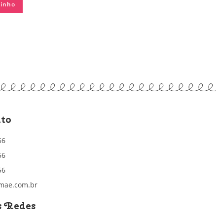
rinho
to
56
56
56
mae.com.br
s Redes