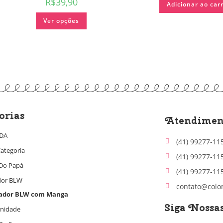
R$
39,90
Adicionar ao car
Ver opções
orias
Atendimen
IDA
(41) 99277-11
ategoria
(41) 99277-11
Do Papá
(41) 99277-11
dor BLW
contato@colo
ador BLW com Manga
Siga Nossa
nidade