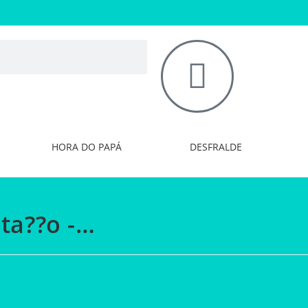
HORA DO PAPÁ
DESFRALDE
ta??o -…