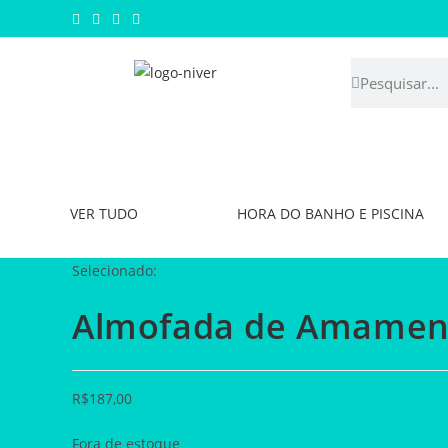
VER TUDO
HORA DO BANHO E PISCINA
Selecionado:
Almofada de Amamen
R$
187,00
Fora de estoque