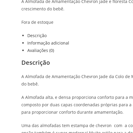
A Almofada de Amamentação Chevron jade e floresta Co
crescimento do bebê.
Fora de estoque
Descrição
Informação adicional
Avaliações (0)
Descrição
A Almofada de Amamentação Chevron Jade da Colo de Mã
do bebê.
A Almofada alta, e densa proporciona conforto para 
composto por duas capas coordenadas próprias para a 
para proporcionar conforto durante amamentação.
Uma das almofadas tem estampa de chevron com a cor 
opção também é super moderna! Muito estilo para a de