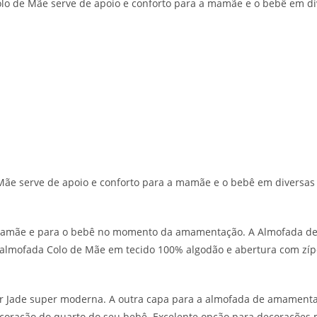
lo de Mãe serve de apoio e conforto para a mamãe e o bebê em di
e serve de apoio e conforto para a mamãe e o bebê em diversas 
a mamãe e para o bebê no momento da amamentação. A Almofada de
almofada Colo de Mãe em tecido 100% algodão e abertura com zíp
Jade super moderna. A outra capa para a almofada de amamentaçã
coração do quarto do seu bebê. Excelente opção para decorações 