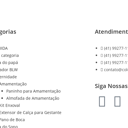
gorias
Atendimen
UIDA
(41) 99277-1
 categoria
(41) 99277-1
a do papá
(41) 99277-1
ador BLW
contato@co
ernidade
Amamentação
Siga Nossas
Paninho para Amamentação
Almofada de Amamentação
Kit Enxoval
Extensor de Calça para Gestante
Pano de Boca
a do Sono