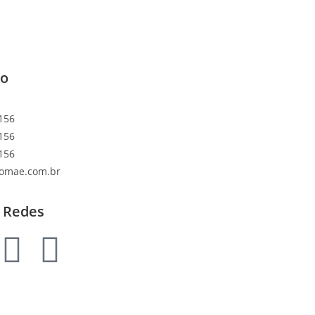
to
156
156
156
lomae.com.br
 Redes