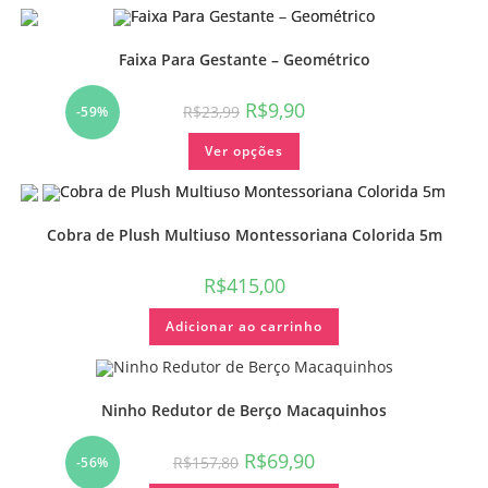
Faixa Para Gestante – Geométrico
R$
9,90
R$
23,99
-59%
Ver opções
Cobra de Plush Multiuso Montessoriana Colorida 5m
R$
415,00
Adicionar ao carrinho
Ninho Redutor de Berço Macaquinhos
R$
69,90
R$
157,80
-56%