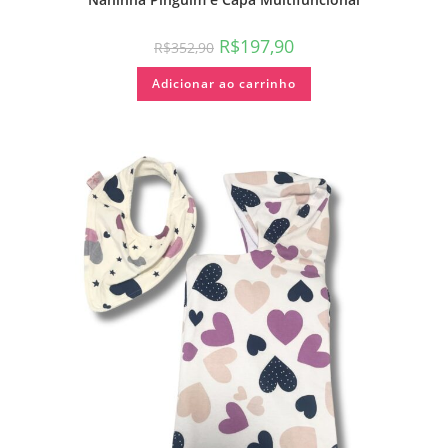
R$
197,90
R$
352,90
Adicionar ao carrinho