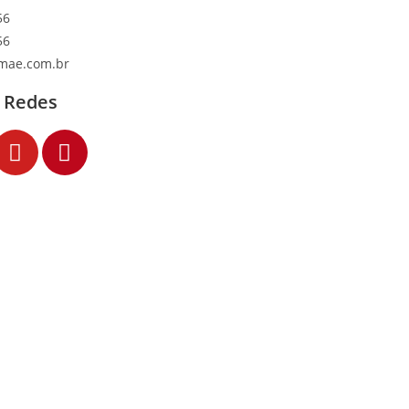
56
56
mae.com.br
 Redes