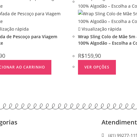
lização rápida
Visualização rápida
da de Pescoço para Viagem
Wrap Sling Colo de Mãe 5m 
ke
100% Algodão – Escolha a C
90
R$
159,90
CIONAR AO CARRINHO
VER OPÇÕES
gorias
Atendimen
(41) 99277-11