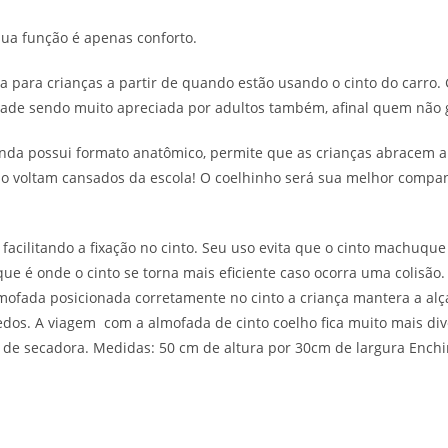
sua função é apenas conforto.
a para crianças a partir de quando estão usando o cinto do carro.
dade sendo muito apreciada por adultos também, afinal quem não g
 ainda possui formato anatômico, permite que as crianças abracem 
 voltam cansados da escola! O coelhinho será sua melhor companh
facilitando a fixação no cinto. Seu uso evita que o cinto machuque
a que é onde o cinto se torna mais eficiente caso ocorra uma colisã
lmofada posicionada corretamente no cinto a criança mantera a alç
quedos. A viagem com a almofada de cinto coelho fica muito mais 
e secadora. Medidas: 50 cm de altura por 30cm de largura Enchime