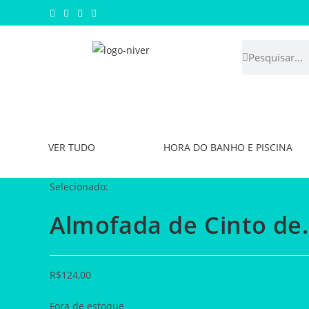
VER TUDO
HORA DO BANHO E PISCINA
Selecionado:
Almofada de Cinto de
R$
124,00
Fora de estoque