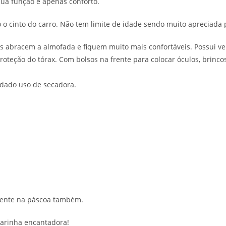
sua função é apenas conforto.
o o cinto do carro. Não tem limite de idade sendo muito apreciada
 abracem a almofada e fiquem muito mais confortáveis. Possui velcro
oteção do tórax. Com bolsos na frente para colocar óculos, brinco
ndado uso de secadora.
esente na páscoa também.
arinha encantadora!