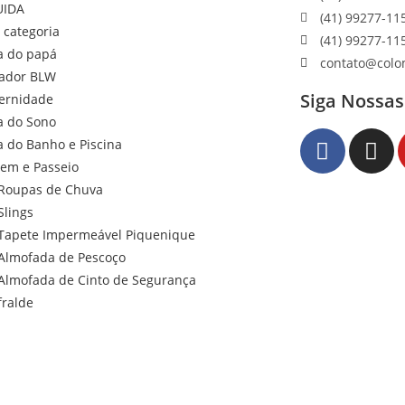
UIDA
(41) 99277-11
 categoria
(41) 99277-11
a do papá
contato@colo
ador BLW
Siga Nossas
ernidade
a do Sono
a do Banho e Piscina
gem e Passeio
Roupas de Chuva
Slings
Tapete Impermeável Piquenique
Almofada de Pescoço
Almofada de Cinto de Segurança
fralde