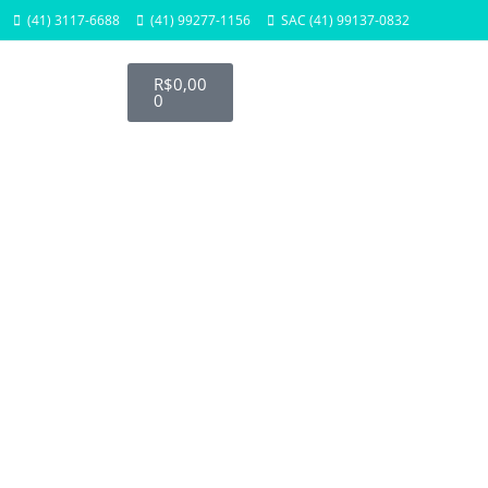
(41) 3117-6688
(41) 99277-1156
SAC (41) 99137-0832
R$
0,00
0