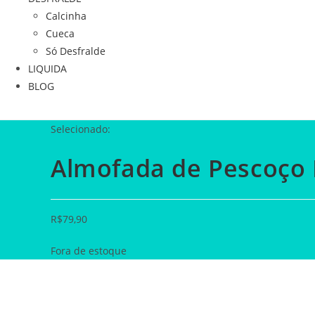
Calcinha
Cueca
Só Desfralde
LIQUIDA
BLOG
Selecionado:
Almofada de Pescoço 
R$
79,90
Fora de estoque