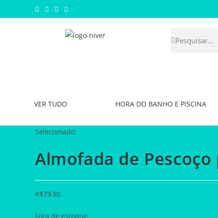
VER TUDO
HORA DO BANHO E PISCINA
Selecionado:
Almofada de Pescoço
R$
79,90
Fora de estoque