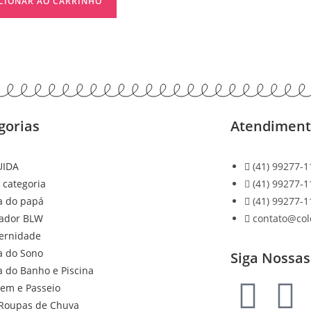
CIONAR AO CARRINHO
gorias
Atendimen
UIDA
(41) 99277-1
 categoria
(41) 99277-1
a do papá
(41) 99277-1
ador BLW
contato@co
ernidade
a do Sono
Siga Nossas
a do Banho e Piscina
gem e Passeio
Roupas de Chuva