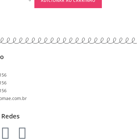
ADICIONAR AO CARRINHO
to
156
156
156
lomae.com.br
 Redes