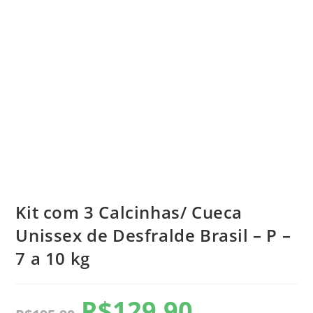
Kit com 3 Calcinhas/ Cueca
Unissex de Desfralde Brasil – P –
7 a 10 kg
R$
129,90