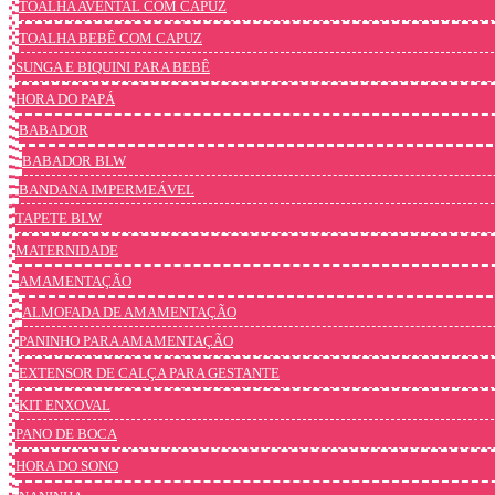
TOALHA AVENTAL COM CAPUZ
TOALHA BEBÊ COM CAPUZ
SUNGA E BIQUINI PARA BEBÊ
HORA DO PAPÁ
BABADOR
BABADOR BLW
BANDANA IMPERMEÁVEL
TAPETE BLW
MATERNIDADE
AMAMENTAÇÃO
ALMOFADA DE AMAMENTAÇÃO
PANINHO PARA AMAMENTAÇÃO
EXTENSOR DE CALÇA PARA GESTANTE
KIT ENXOVAL
PANO DE BOCA
HORA DO SONO