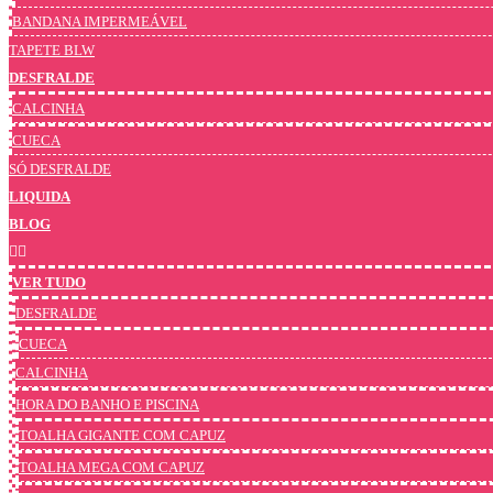
BANDANA IMPERMEÁVEL
TAPETE BLW
DESFRALDE
CALCINHA
CUECA
SÓ DESFRALDE
LIQUIDA
BLOG
VER TUDO
DESFRALDE
CUECA
CALCINHA
HORA DO BANHO E PISCINA
TOALHA GIGANTE COM CAPUZ
TOALHA MEGA COM CAPUZ