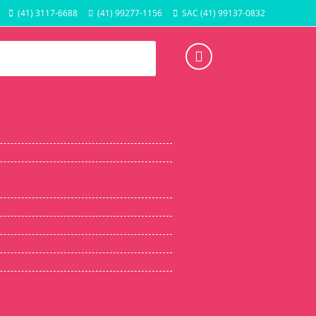
(41) 3117-6688
(41) 99277-1156
SAC (41) 99137-0832