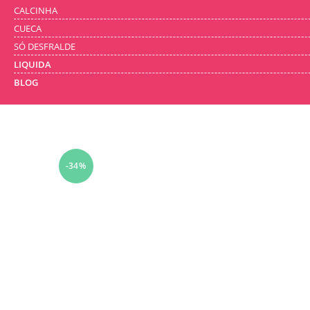
CALCINHA
CUECA
SÓ DESFRALDE
LIQUIDA
BLOG
-34%