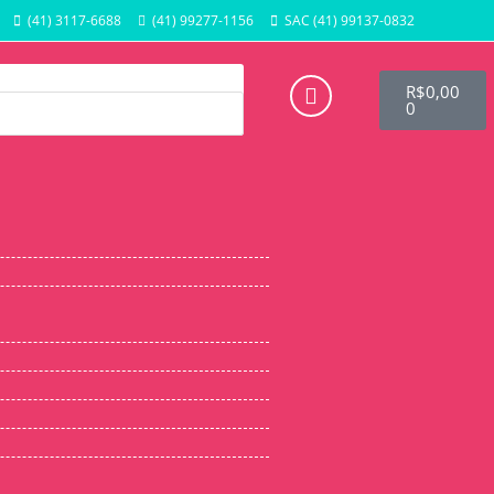
(41) 3117-6688
(41) 99277-1156
SAC (41) 99137-0832
R$
0,00
0