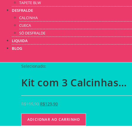
TAPETE BLW
DESFRALDE
CALCINHA
CUECA
SÓ DESFRALDE
LIQUIDA
BLOG
Selecionado:
Kit com 3 Calcinhas…
R$
195,90
R$
129,90
ADICIONAR AO CARRINHO