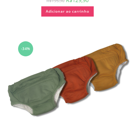
R$
195,90
Adicionar ao carrinho
-34%