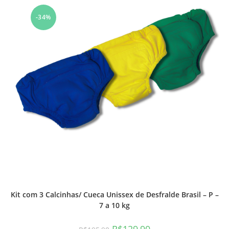
-34%
Kit com 3 Calcinhas/ Cueca Unissex de Desfralde Brasil – P –
7 a 10 kg
R$
129,90