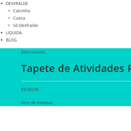
DESFRALDE
Calcinha
Cueca
Só Desfralde
LIQUIDA
BLOG
Selecionado:
Tapete de Atividades
R$
299,00
Fora de estoque