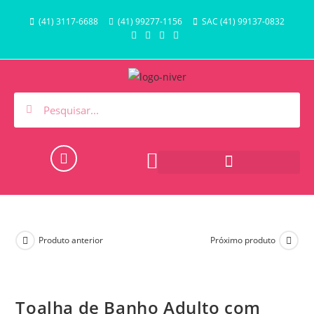
(41) 3117-6688
(41) 99277-1156
SAC (41) 99137-0832
HORA DO BANHO E PISCINA
Produto anterior
Próximo produto
Toalha de Banho Adulto com