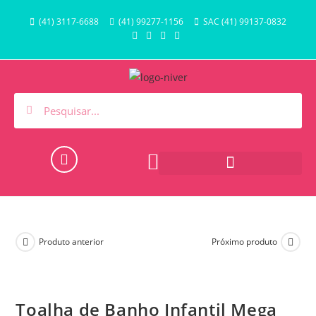
(41) 3117-6688
(41) 99277-1156
SAC (41) 99137-0832
HORA DO BANHO E PISCINA
Produto anterior
Próximo produto
Toalha de Banho Infantil Mega