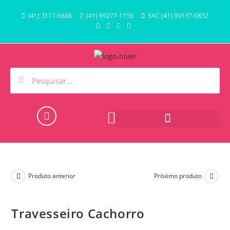
(41) 3117-6688
(41) 99277-1156
SAC (41) 99137-0832
HORA DO BANHO E PISCINA
Produto anterior
Próximo produto
Travesseiro Cachorro