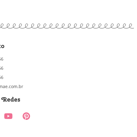
to
56
56
56
mae.com.br
s Redes