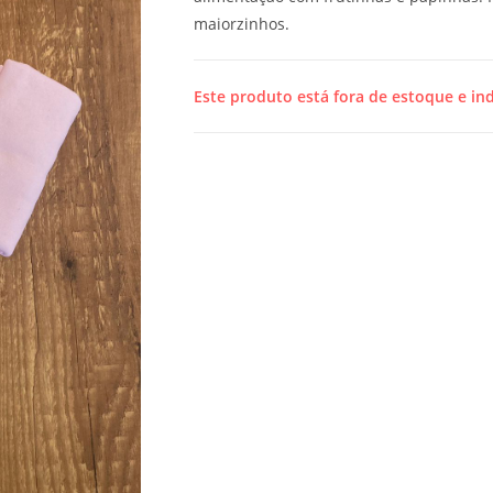
maiorzinhos.
Este produto está fora de estoque e ind