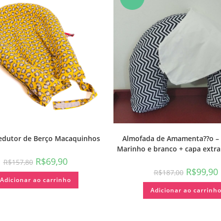
edutor de Berço Macaquinhos
Almofada de Amamenta??o –
Marinho e branco + capa extra
R$
69,90
R$
157,80
R$
99,90
R$
187,00
Adicionar ao carrinho
Adicionar ao carrinh