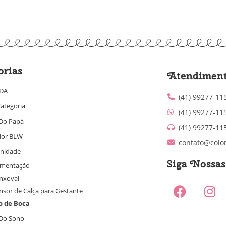
orias
Atendimen
IDA
(41) 99277-11
ategoria
(41) 99277-11
Do Papá
(41) 99277-11
dor BLW
contato@colo
nidade
Siga Nossa
mentação
Enxoval
nsor de Calça para Gestante
o de Boca
Do Sono