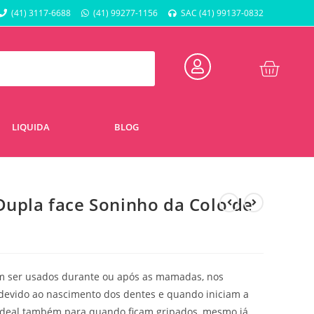
(41) 3117-6688
(41) 99277-1156
SAC (41) 99137-0832
LIQUIDA
BLOG
Dupla face Soninho da Colo de
m ser usados durante ou após as mamadas, nos
evido ao nascimento dos dentes e quando iniciam a
 Ideal também para quando ficam gripados, mesmo já