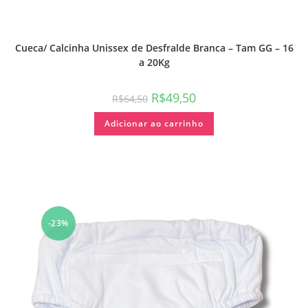
Cueca/ Calcinha Unissex de Desfralde Branca – Tam GG – 16
a 20Kg
R$
49,50
R$
64,50
Adicionar ao carrinho
-23%