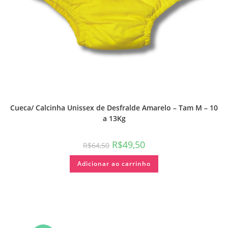
Cueca/ Calcinha Unissex de Desfralde Amarelo – Tam M – 10
a 13Kg
R$
49,50
R$
64,50
Adicionar ao carrinho