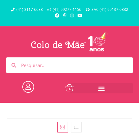
(41) 3117-6688
(41) 99277-1156
SAC (41) 99137-0832