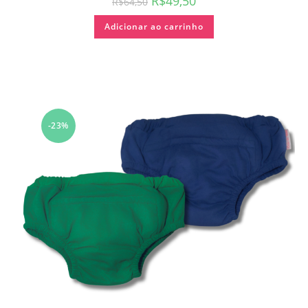
R$
49,50
R$
64,50
Adicionar ao carrinho
-23%