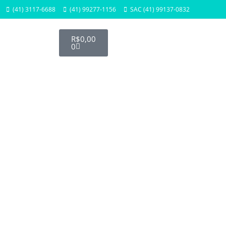
(41) 3117-6688
(41) 99277-1156
SAC (41) 99137-0832
R$
0,00
0