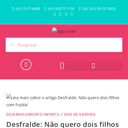
(41) 3117-6688
(41) 99277-1156
SAC (41) 99137-0832
HORA DO BANHO E PISCINA
DESENVOLVIMENTO INFANTIL
/
VIDA DE GRÁVIDA
Desfralde: Não quero dois filhos