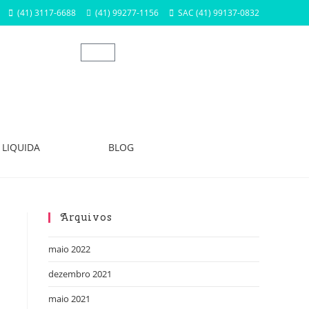
(41) 3117-6688
(41) 99277-1156
SAC (41) 99137-0832
LIQUIDA
BLOG
Arquivos
maio 2022
dezembro 2021
maio 2021