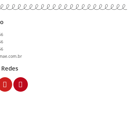
to
56
56
56
mae.com.br
 Redes