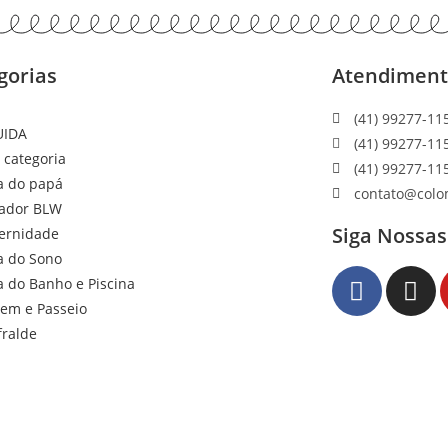
gorias
Atendimen
(41) 99277-11
UIDA
(41) 99277-11
 categoria
(41) 99277-11
a do papá
contato@colo
ador BLW
Siga Nossas
ernidade
a do Sono
a do Banho e Piscina
gem e Passeio
fralde