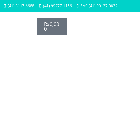
(41) 3117-6688
(41) 99277-1156
SAC (41) 99137-0832
R$
0,00
0