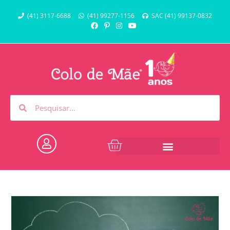
(41) 3117-6688
(41) 99277-1156
SAC (41) 99137-0832