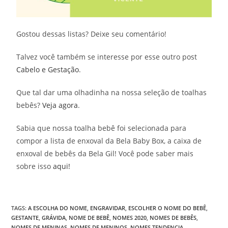
Gostou dessas listas? Deixe seu comentário!
Talvez você também se interesse por esse outro post
Cabelo e Gestação
.
Que tal dar uma olhadinha na nossa seleção de toalhas
bebês?
Veja agora
.
Sabia que nossa toalha bebê foi selecionada para
compor a lista de enxoval da Bela Baby Box, a caixa de
enxoval de bebês da Bela Gil! Você pode saber mais
sobre isso
aqui!
TAGS
:
A ESCOLHA DO NOME
,
ENGRAVIDAR
,
ESCOLHER O NOME DO BEBÊ
,
GESTANTE
,
GRÁVIDA
,
NOME DE BEBÊ
,
NOMES 2020
,
NOMES DE BEBÊS
,
NOMES DE MENINAS
,
NOMES DE MENINOS
,
NOMES TENDENCIA