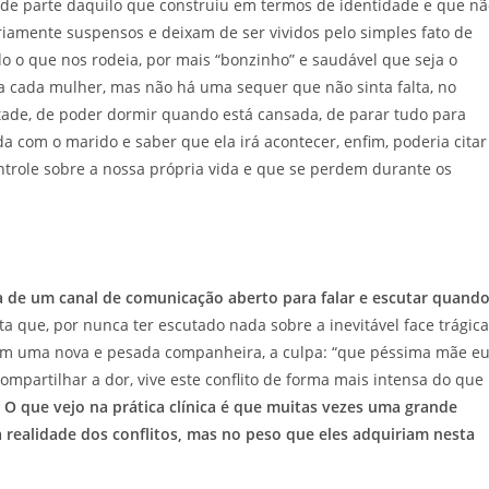
rde parte daquilo que construiu em termos de identidade e que nã
iamente suspensos e deixam de ser vividos pelo simples fato de
o o que nos rodeia, por mais “bonzinho” e saudável que seja o
ra cada mulher, mas não há uma sequer que não sinta falta, no
tade, de poder dormir quando está cansada, de parar tudo para
 com o marido e saber que ela irá acontecer, enfim, poderia citar
trole sobre a nossa própria vida e que se perdem durante os
lta de um canal de comunicação aberto para falar e escutar quand
ta que, por nunca ter escutado nada sobre a inevitável face trágica
ém uma nova e pesada companheira, a culpa: “que péssima mãe e
ompartilhar a dor, vive este conflito de forma mais intensa do que
O que vejo na prática clínica é que muitas vezes uma grande
a realidade dos conflitos, mas no peso que eles adquiriam nesta