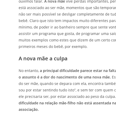
ouvimos falar.
A nova mãe
vive perdas importantes, pe
está associado ao ser mãe, momentos que são temporar
não ser mais possível se desligar completamente de tud
bebê. Claro que isto tem impactos muito diferentes pa
mínimo, de poder ir ao banheiro sempre que sente von
assistir um programa que gosta, de programar uma saída
muitos exemplos como estes que dizem de um certo con
primeiros meses do bebê, por exemplo.
A nova mãe a culpa
No entanto,
a principal dificuldade parece estar na fa
o assunto é a dor do nascimento de uma nova mãe.
Es
do ser mãe, quando se depara com ela, encontra tamb
sou por estar sentindo tudo isto”, e sem ter com quem c
ele precisaria ser, por estar associado ao peso da culpa.
dificuldade na relação mãe-filho não está assentada n
associação.