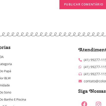
orias
Atendimen
IDA
(41) 99277-11
ategoria
(41) 99277-11
Do Papá
(41) 99277-11
dor BLW
contato@colo
nidade
Siga Nossa
Do Sono
Do Banho E Piscina