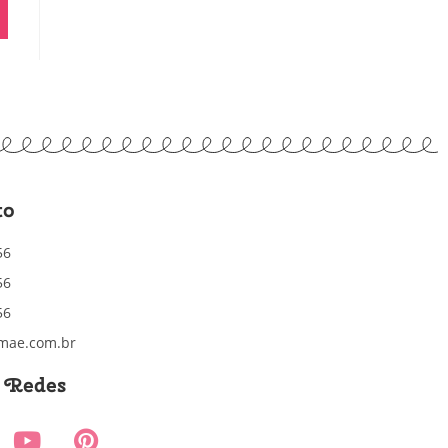
to
56
56
56
mae.com.br
s Redes