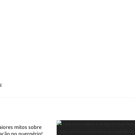
Ê
iores mitos sobre
ação no puerpério!