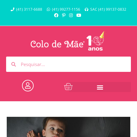
(41) 3117-6688
(41) 99277-1156
SAC (41) 99137-0832