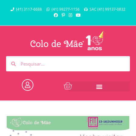
(41) 3117-6688
(41) 99277-1156
SAC (41) 99137-0832