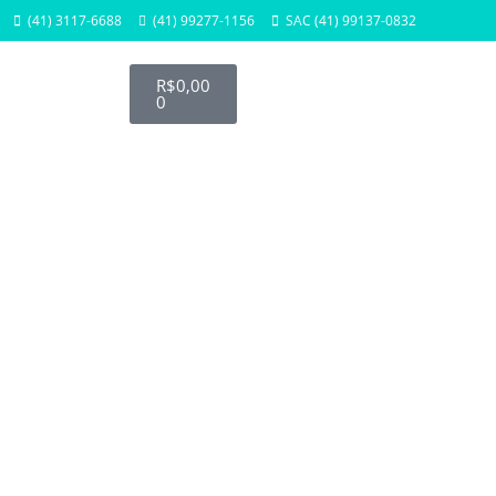
(41) 3117-6688
(41) 99277-1156
SAC (41) 99137-0832
R$
0,00
0