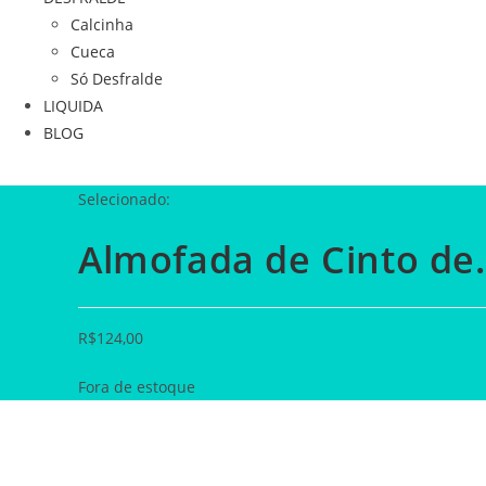
Calcinha
Cueca
Só Desfralde
LIQUIDA
BLOG
Selecionado:
Almofada de Cinto de
R$
124,00
Fora de estoque