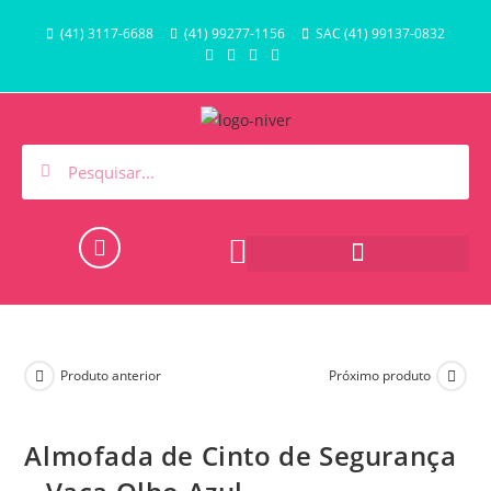
(41) 3117-6688
(41) 99277-1156
SAC (41) 99137-0832
HORA DO BANHO E PISCINA
Produto anterior
Próximo produto
Almofada de Cinto de Segurança