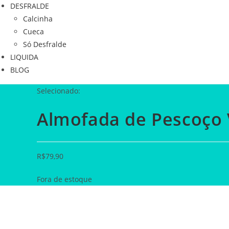
DESFRALDE
Calcinha
Cueca
Só Desfralde
LIQUIDA
BLOG
Selecionado:
Almofada de Pescoço
R$
79,90
Fora de estoque