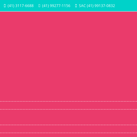
(41) 3117-6688
(41) 99277-1156
SAC (41) 99137-0832