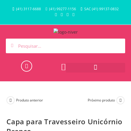
(41) 3117-6688
(41) 99277-1156
SAC (41) 99137-0832
HORA DO BANHO E PISCINA
Produto anterior
Próximo produto
Capa para Travesseiro Unicórnio