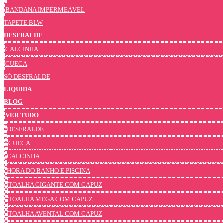
BANDANA IMPERMEÁVEL
TAPETE BLW
DESFRALDE
CALCINHA
CUECA
SÓ DESFRALDE
LIQUIDA
BLOG
VER TUDO
DESFRALDE
CUECA
CALCINHA
HORA DO BANHO E PISCINA
TOALHA GIGANTE COM CAPUZ
TOALHA MEGA COM CAPUZ
TOALHA AVENTAL COM CAPUZ