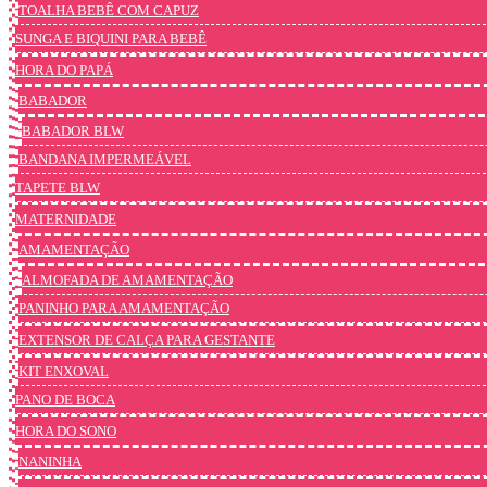
TOALHA BEBÊ COM CAPUZ
SUNGA E BIQUINI PARA BEBÊ
HORA DO PAPÁ
BABADOR
BABADOR BLW
BANDANA IMPERMEÁVEL
TAPETE BLW
MATERNIDADE
AMAMENTAÇÃO
ALMOFADA DE AMAMENTAÇÃO
PANINHO PARA AMAMENTAÇÃO
EXTENSOR DE CALÇA PARA GESTANTE
KIT ENXOVAL
PANO DE BOCA
HORA DO SONO
NANINHA