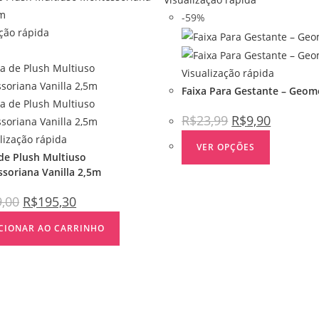
-59%
ção rápida
Visualização rápida
Faixa Para Gestante – Geom
R$
23,99
R$
9,90
lização rápida
VER OPÇÕES
de Plush Multiuso
soriana Vanilla 2,5m
9,00
R$
195,30
CIONAR AO CARRINHO