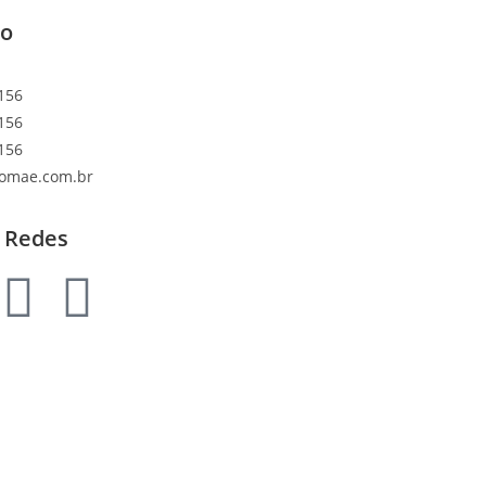
to
156
156
156
lomae.com.br
 Redes