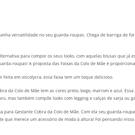
anha versatilidade no seu guarda-roupas. Chega de barriga de fo
alternativa para compor os seus looks, com aquelas blusas que já
uarda-roupas! A proposta das Faixas da Colo de Mãe é proporcionar
 Feita em viscolycra, essa faixa tem um toque delicioso.
cobra da Colo de Mãe tem as cores preto, bege, marrom e azul. Es
jeans, mas também compõe looks com legging e calças de sarja ou g
xa para Gestante Cobra da Colo de Mãe. Com ela seu guarda-roupas
nte que merece um acessório de moda à altura! Foi pensando nisso