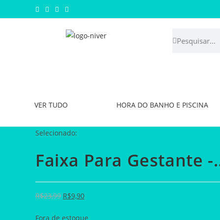
VER TUDO
HORA DO BANHO E PISCINA
Selecionado:
Faixa Para Gestante -
R$
23,99
R$
9,90
Fora de estoque