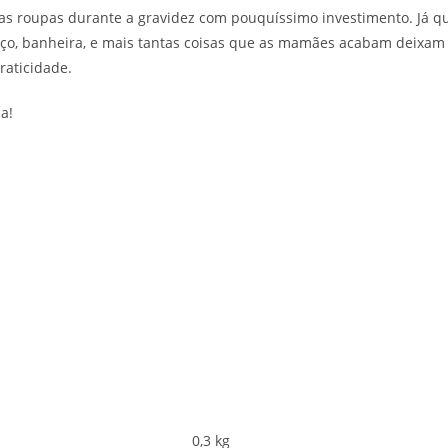
r suas roupas durante a gravidez com pouquíssimo investimento. Já q
erço, banheira, e mais tantas coisas que as mamães acabam deixa
raticidade.
a!
0,3 kg