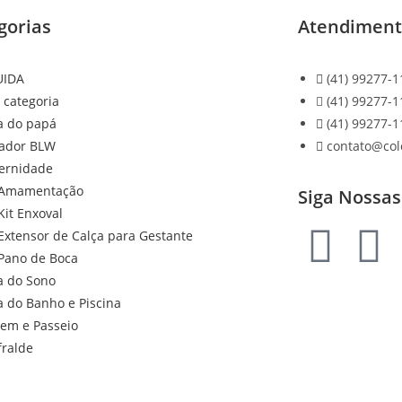
gorias
Atendimen
UIDA
(41) 99277-1
 categoria
(41) 99277-1
a do papá
(41) 99277-1
ador BLW
contato@co
ernidade
Amamentação
Siga Nossas
Kit Enxoval
Extensor de Calça para Gestante
Pano de Boca
a do Sono
a do Banho e Piscina
gem e Passeio
fralde