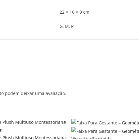
22 × 16 × 9 cm
G, M, P
to podem deixar uma avaliação.
Visualização rápida