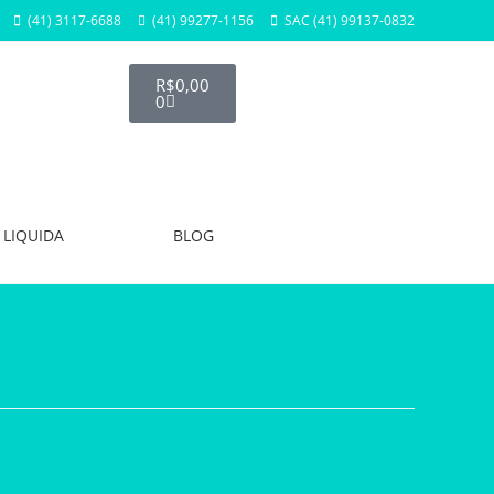
(41) 3117-6688
(41) 99277-1156
SAC (41) 99137-0832
R$
0,00
0
LIQUIDA
BLOG