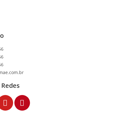
to
56
56
56
mae.com.br
 Redes