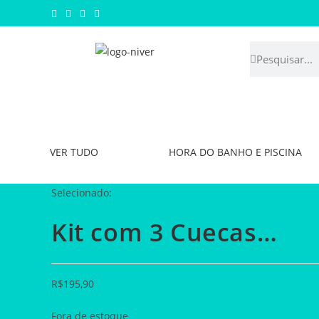
VER TUDO
HORA DO BANHO E PISCINA
Selecionado:
Kit com 3 Cuecas…
R$
195,90
Fora de estoque