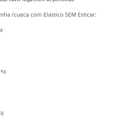
nha /cueca com Elastico SEM Esticar:
Kg
 Kg
Kg