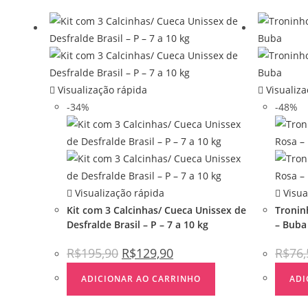
Visualização rápida
Visualiza
-34%
-48%
Visualização rápida
Visua
Kit com 3 Calcinhas/ Cueca Unissex de
Tronin
Desfralde Brasil – P – 7 a 10 kg
– Buba
R$
195,90
R$
129,90
R$
76,
ADICIONAR AO CARRINHO
ADI