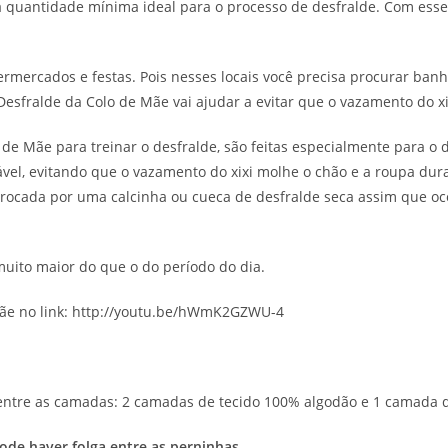
 quantidade mínima ideal para o processo de desfralde. Com esse 
permercados e festas. Pois nesses locais você precisa procurar ban
Desfralde da Colo de Mãe vai ajudar a evitar que o vazamento do x
de Mãe para treinar o desfralde, são feitas especialmente para o
el, evitando que o vazamento do xixi molhe o chão e a roupa duran
r trocada por uma calcinha ou cueca de desfralde seca assim que o
muito maior do que o do período do dia.
 Mãe no link: http://youtu.be/hWmK2GZWU-4
 entre as camadas: 2 camadas de tecido 100% algodão e 1 camada 
ode haver folga entre as perninhas
.