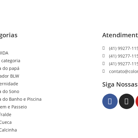
gorias
Atendimen
(41) 99277-11
UIDA
(41) 99277-11
 categoria
(41) 99277-11
a do papá
contato@colo
ador BLW
Siga Nossas
ernidade
a do Sono
a do Banho e Piscina
gem e Passeio
fralde
Cueca
Calcinha