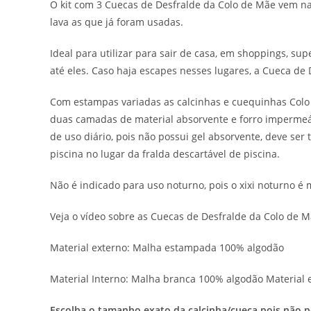
O kit com 3 Cuecas de Desfralde da Colo de Mãe vem na
lava as que já foram usadas.
Ideal para utilizar para sair de casa, em shoppings, su
até eles. Caso haja escapes nesses lugares, a Cueca de 
Com estampas variadas as calcinhas e cuequinhas Colo 
duas camadas de material absorvente e forro impermeáv
de uso diário, pois não possui gel absorvente, deve se
piscina no lugar da fralda descartável de piscina.
Não é indicado para uso noturno, pois o xixi noturno é 
Veja o vídeo sobre as Cuecas de Desfralde da Colo de
Material externo: Malha estampada 100% algodão
Material Interno: Malha branca 100% algodão Material
Escolha o tamanho exato da calcinha/cueca pois não p