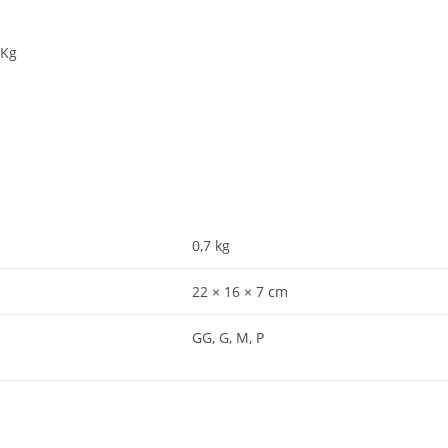
 Kg
0,7 kg
22 × 16 × 7 cm
GG, G, M, P