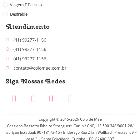
Viagem E Passeio
Desfralde
Atendimento
(41) 99277-1156
(41) 99277-1156
(41) 99277-1156
contato@colomae.com.br
Siga Nossas Redes
Copyright © 2015-2026 Colo de Mãe
Cassiana Bassetto Ribeiro Stranguetti Carlin / CNPJ: 13.590.348/0001-28/
Inscrição Estadual: 90718173-15 / Endereço Rua Zilah Wallbach Prestes, 69 –
casa 3 – Santa Felicidade, Curitiba – PR, 82400-307