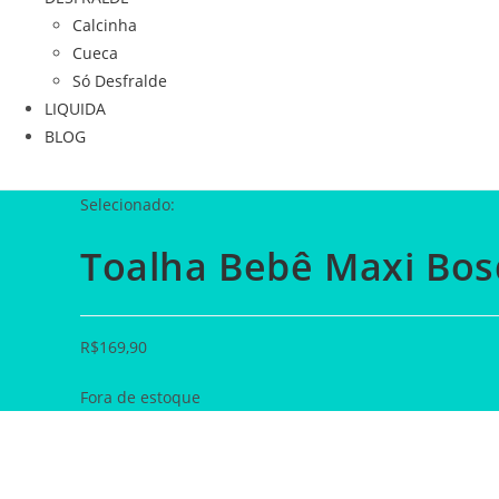
Calcinha
Cueca
Só Desfralde
LIQUIDA
BLOG
Selecionado:
Toalha Bebê Maxi Bo
R$
169,90
Fora de estoque