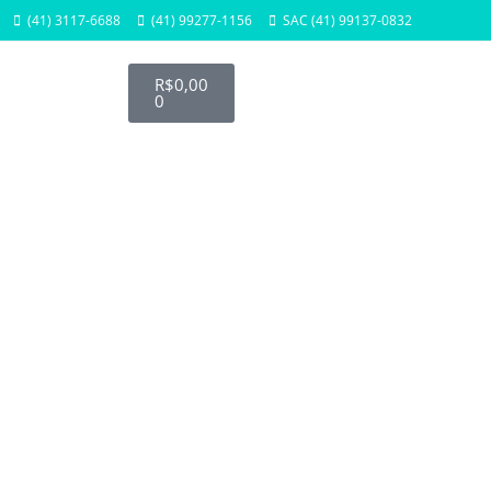
(41) 3117-6688
(41) 99277-1156
SAC (41) 99137-0832
R$
0,00
0