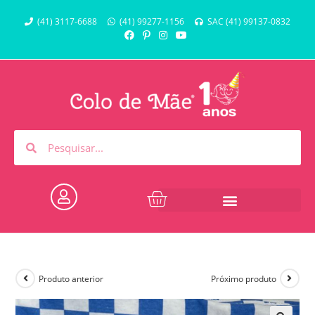
(41) 3117-6688
(41) 99277-1156
SAC (41) 99137-0832
Produto anterior
Próximo produto