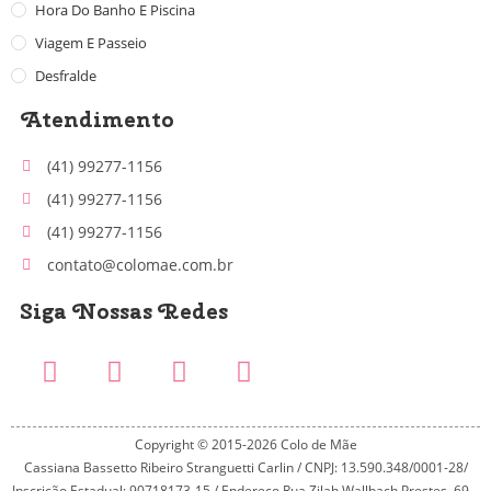
Hora Do Banho E Piscina
Viagem E Passeio
Desfralde
Atendimento
(41) 99277-1156
(41) 99277-1156
(41) 99277-1156
contato@colomae.com.br
Siga Nossas Redes
Copyright © 2015-2026 Colo de Mãe
Cassiana Bassetto Ribeiro Stranguetti Carlin / CNPJ: 13.590.348/0001-28/
Inscrição Estadual: 90718173-15 / Endereço Rua Zilah Wallbach Prestes, 69 –