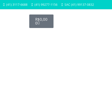
(41) 3117-6688
(41) 99277-1156
SAC (41) 99137-0832
R$
0,00
0