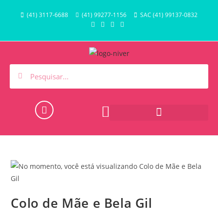
(41) 3117-6688
(41) 99277-1156
SAC (41) 99137-0832
HORA DO BANHO E PISCINA
Colo de Mãe e Bela Gil