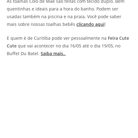
As toalhas Colo de Mãe são feitas com tecido duplo. Bem
quentinhas e ideais para a hora do banho. Podem ser
usadas também na piscina e na praia. Você pode saber
mais sobre nossas toalhas bebês
clicando aqui
!
E quem é de Curitiba pode ver pessoalmente na
Feira Cute
Cute
que vai acontecer no dia 16/05 até o dia 19/05, no
Buffet Du Batel.
Saiba mais..
analogia, de maneira idêntica, de conformidade com, de
acordo com, segundo, conforme, sob o mesmo ponto de
vista, tal qual, tanto quanto, como, assim como, bem como