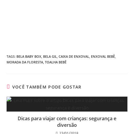
bem como
Portanto, por isso, assim sendo, por conseguinte,
conseqüentemente, então, deste modo, desta maneira, em
vista disso, diante disso, mediante o exposto, em suma, em
síntese, em conclusão, enfim, em resumo,
TAGS
:
BELA BABY BOX
,
BELA GIL
,
CAIXA DE ENXOVAL
,
ENXOVAL BEBÊ
,
MORADA DA FLORESTA
,
TOALHA BEBÊ
VOCÊ TAMBÉM PODE GOSTAR
Dicas para viajar com crianças: segurança e
diversão
23/01/2018