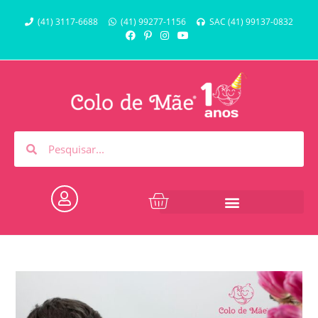
(41) 3117-6688
(41) 99277-1156
SAC (41) 99137-0832