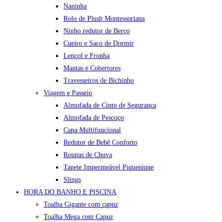
Naninha
Rolo de Plush Montessoriana
Ninho redutor de Berço
Cueiro e Saco de Dormir
Lençol e Fronha
Mantas e Cobertores
Travesseiros de Bichinho
Viagem e Passeio
Almofada de Cinto de Segurança
Almofada de Pescoço
Capa Multifuncional
Redutor de Bebê Conforto
Roupas de Chuva
Tapete Impermeável Piquenique
Slings
HORA DO BANHO E PISCINA
Toalha Gigante com capuz
Toalha Mega com Capuz