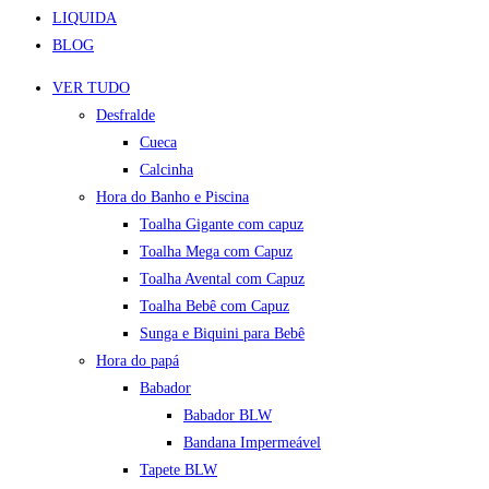
LIQUIDA
BLOG
VER TUDO
Desfralde
Cueca
Calcinha
Hora do Banho e Piscina
Toalha Gigante com capuz
Toalha Mega com Capuz
Toalha Avental com Capuz
Toalha Bebê com Capuz
Sunga e Biquini para Bebê
Hora do papá
Babador
Babador BLW
Bandana Impermeável
Tapete BLW