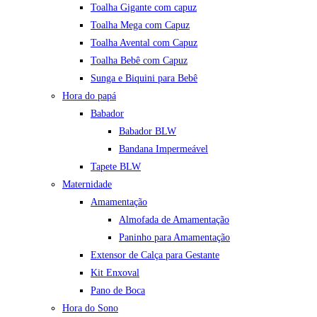
Toalha Gigante com capuz
Toalha Mega com Capuz
Toalha Avental com Capuz
Toalha Bebê com Capuz
Sunga e Biquini para Bebê
Hora do papá
Babador
Babador BLW
Bandana Impermeável
Tapete BLW
Maternidade
Amamentação
Almofada de Amamentação
Paninho para Amamentação
Extensor de Calça para Gestante
Kit Enxoval
Pano de Boca
Hora do Sono