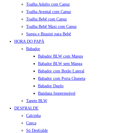
Toalha Adulto com Capuz
Toalha Avental com Capuz
Toalha Bebê com Capuz
Toalha Bebê Maxi com Capuz
Sunga e Biquini para Bebê
HORA DO PAPÁ
Babador
Babador BLW com Manga
Babador BLW sem Manga
Babador com Botão Lateral
Babador com Porta Chupeta
Babador Duplo
Bandana Impermeável
Tapete BLW
DESFRALDE
Calcinha
Cueca
Só Desfralde