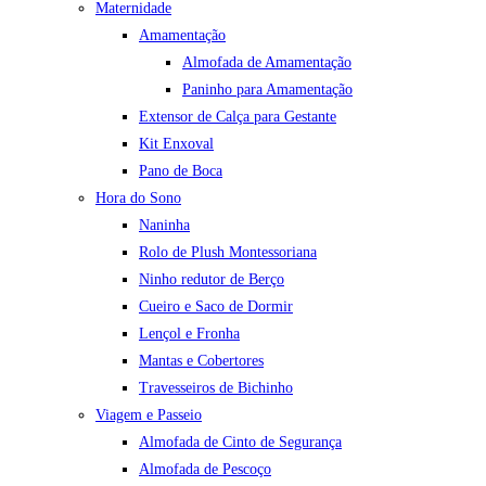
Maternidade
Amamentação
Almofada de Amamentação
Paninho para Amamentação
Extensor de Calça para Gestante
Kit Enxoval
Pano de Boca
Hora do Sono
Naninha
Rolo de Plush Montessoriana
Ninho redutor de Berço
Cueiro e Saco de Dormir
Lençol e Fronha
Mantas e Cobertores
Travesseiros de Bichinho
Viagem e Passeio
Almofada de Cinto de Segurança
Almofada de Pescoço