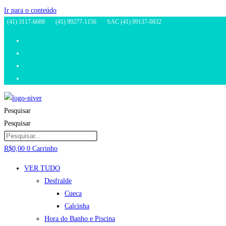
Ir para o conteúdo
(41) 3117-6688
(41) 99277-1156
SAC (41) 99137-0832
Pesquisar
Pesquisar
R$
0,00
0
Carrinho
VER TUDO
Desfralde
Cueca
Calcinha
Hora do Banho e Piscina