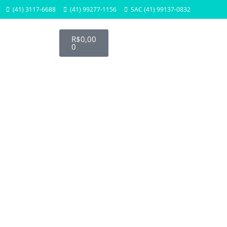
(41) 3117-6688
(41) 99277-1156
SAC (41) 99137-0832
R$
0,00
0