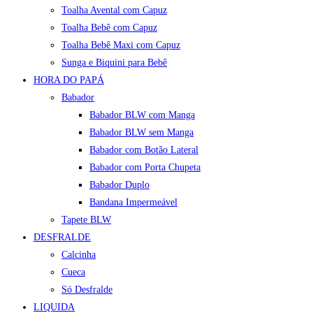
Toalha Avental com Capuz
Toalha Bebê com Capuz
Toalha Bebê Maxi com Capuz
Sunga e Biquini para Bebê
HORA DO PAPÁ
Babador
Babador BLW com Manga
Babador BLW sem Manga
Babador com Botão Lateral
Babador com Porta Chupeta
Babador Duplo
Bandana Impermeável
Tapete BLW
DESFRALDE
Calcinha
Cueca
Só Desfralde
LIQUIDA