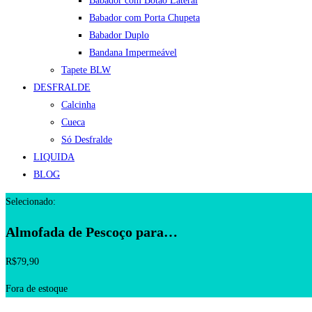
Babador com Botão Lateral
Babador com Porta Chupeta
Babador Duplo
Bandana Impermeável
Tapete BLW
DESFRALDE
Calcinha
Cueca
Só Desfralde
LIQUIDA
BLOG
Selecionado:
Almofada de Pescoço para…
R$
79,90
Fora de estoque