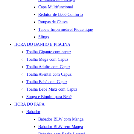
Capa Multifuncional
Redutor de Bebê Conforto
Roupas de Chuva
Tapete Impermeável Piquenique
Slings
HORA DO BANHO E PISCINA
Toalha Gigante com capuz
Toalha Mega com Capuz
Toalha Adulto com Capuz
Toalha Avental com Capuz
Toalha Bebê com Capuz
Toalha Bebê Maxi com Capuz
Sunga e Biquini para Bebê
HORA DO PAPÁ
Babador
Babador BLW com Manga
Babador BLW sem Manga