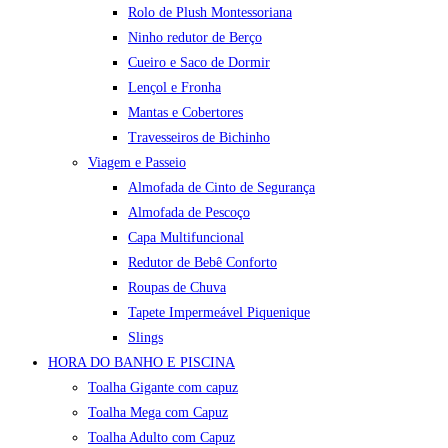
Rolo de Plush Montessoriana
Ninho redutor de Berço
Cueiro e Saco de Dormir
Lençol e Fronha
Mantas e Cobertores
Travesseiros de Bichinho
Viagem e Passeio
Almofada de Cinto de Segurança
Almofada de Pescoço
Capa Multifuncional
Redutor de Bebê Conforto
Roupas de Chuva
Tapete Impermeável Piquenique
Slings
HORA DO BANHO E PISCINA
Toalha Gigante com capuz
Toalha Mega com Capuz
Toalha Adulto com Capuz