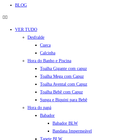
BLOG
VER TUDO
Desfralde
Cueca
Calcinha
Hora do Banho e Piscina
Toalha Gigante com capuz
Toalha Mega com Capuz
Toalha Avental com Capuz
Toalha Bebê com Capuz
Sunga e Biquini para Bebê
Hora do papá
Babador
Babador BLW
Bandana Impermeável
Tapete BLW