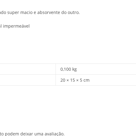
ado super macio e absorvente do outro.
al impermeável
0,100 kg
20 × 15 × 5 cm
to podem deixar uma avaliação.