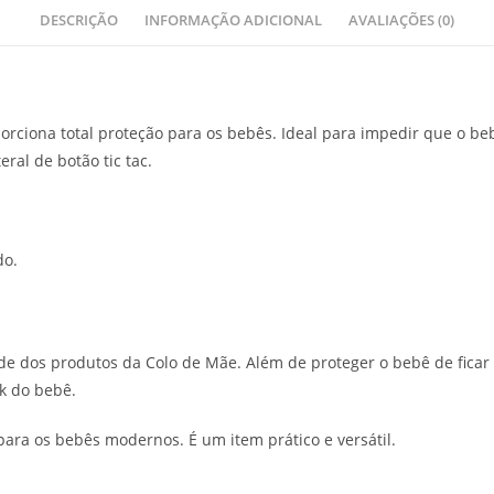
DESCRIÇÃO
INFORMAÇÃO ADICIONAL
AVALIAÇÕES (0)
rciona total proteção para os bebês. Ideal para impedir que o be
ral de botão tic tac.
do.
dade dos produtos da Colo de Mãe. Além de proteger o bebê de fi
k do bebê.
para os bebês modernos. É um item prático e versátil.