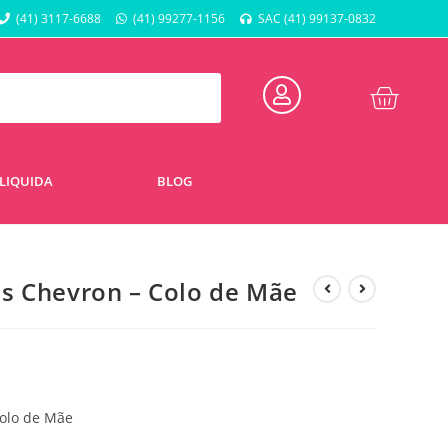
(41) 3117-6688
(41) 99277-1156
SAC (41) 99137-0832
LIQUIDA
BLOG
s Chevron – Colo de Mãe
Colo de Mãe