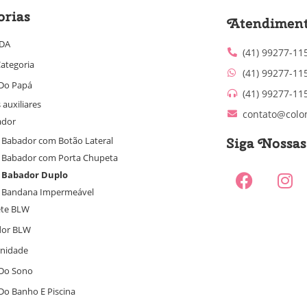
orias
Atendimen
IDA
(41) 99277-11
ategoria
(41) 99277-11
Do Papá
(41) 99277-11
 auxiliares
contato@colo
ador
Siga Nossa
Babador com Botão Lateral
Babador com Porta Chupeta
Babador Duplo
Bandana Impermeável
ete BLW
dor BLW
nidade
Do Sono
Do Banho E Piscina