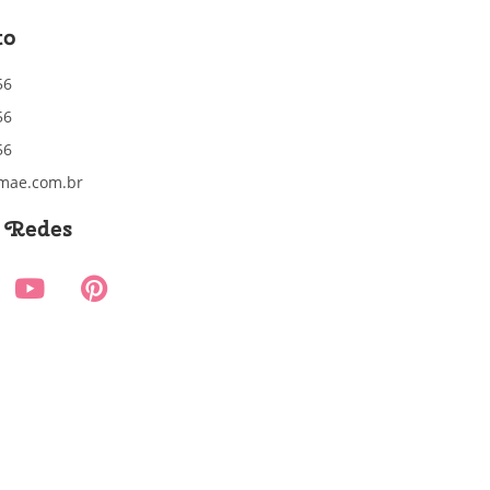
to
56
56
56
mae.com.br
s Redes